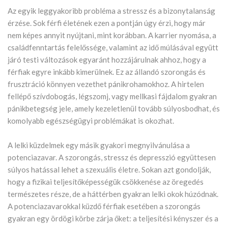
Az egyik leggyakoribb probléma a stressz és a bizonytalanság
érzése. Sok férfi életének ezen a pontján úgy érzi, hogy már
nem képes annyit nyújtani, mint korábban. A karrier nyomása, a
családfenntartás felelőssége, valamint az idő múlásával együtt
járó testi változások egyaránt hozzájárulnak ahhoz, hogy a
férfiak egyre inkább kimerülnek. Ez az állandó szorongás és
frusztráció könnyen vezethet pánikrohamokhoz. A hirtelen
fellépő szívdobogás, légszomj, vagy mellkasi fájdalom gyakran
pánikbetegség jele, amely kezeletlenül tovább súlyosbodhat, és
komolyabb egészségügyi problémákat is okozhat.
A lelki küzdelmek egy másik gyakori megnyilvánulása a
potenciazavar. A szorongás, stressz és depresszió együttesen
súlyos hatással lehet a szexuális életre. Sokan azt gondolják,
hogy a fizikai teljesítőképességük csökkenése az öregedés
természetes része, de a háttérben gyakran lelki okok húzódnak.
A potenciazavarokkal küzdő férfiak esetében a szorongás
gyakran egy ördögi körbe zárja őket: a teljesítési kényszer és a