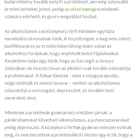
kudarcélmény tovább mélyíti a problémát, ami még súlyosabb
érzelmi terheket jelent, pedig az
olcsó kamagra
mindenki
számára elérhető, és gyors megoldást hozhat.
Az alkoholizmus sok középkorú férfi életében egyfajta
menekülési útvonalnak tűnik. A feszültségek, a meg nem oldott
konfliktusok és az érzelmi kimerültség miatt sokan az
alkoholhoz fordulnak, hogy enyhítsék belső fájdalmaikat.
Kezdetben talán úgy tűnik, hogy az ital segít a stressz
oldásában, de hosszú távon az alkohol csak tovább súlyosbítja
a problémákat. A fizikai tünetek – mint a súlygyarapodás,
májproblémák és memóriazavar – mellett az alkoholizmus
súlyosbítja a szorongást, depressziót, és további testi
zavarokat okoz.
Mindezek a problémák gyakran kéz a kézben járnak: a
pánikrohamokat követheti alkoholizmus, a potenciazavarokat
pedig depresszió. A középkorú férfiak gyakran nehezen nyílnak
meg, és nem beszélnek a problémáikról, hiszen úgy érzik, hogy a