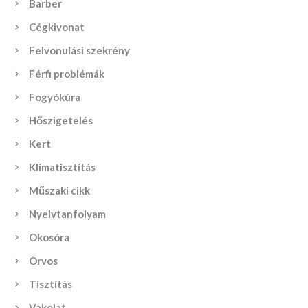
Barber
Cégkivonat
Felvonulási szekrény
Férfi problémák
Fogyókúra
Hőszigetelés
Kert
Klímatisztítás
Műszaki cikk
Nyelvtanfolyam
Okosóra
Orvos
Tisztítás
Vakolat