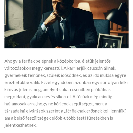
Ahogy a férfiak belépnek a középkorba, életük jelentős
változásokon megy keresztül. A karrierjük csúcsán állnak,
gyermekeik felnőnek, szüleik idősödnek, és az idő múlása egyre
érezhetőbbé válik. Ezzel egy időben azonban egy sor olyan lelki
kihívás jelenik meg, amelyet sokan csendben próbálnak
megoldani, gyakran kevés sikerrel. A férfiak még mindig
hajlamosak arra, hogy ne kérjenek segítséget, mert a
társadalmi elvárások szerint a „férfiaknak erősnek kell lenniük”,
ám a belső feszültségek előbb-utóbb testi tünetekben is
jelentkezhetnek.