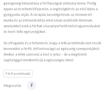
gyengeség kimutatása a férfiasságuk aláásása lenne. Pedig
éppen az érzelmek kifejezése, a segítségkérés az első lépés a
gyógyulás útján. A terápiás beszélgetések, az önismereti
munka és az életmódváltás mind olyan eszközök lehetnek,
amelyekkel ezek a férfiak visszanyerhetik belső egyensúlyukat
és testi-lelki egészségüket.
Az elfogadás és a felismerés, hogy a lelki problémák nem teszik
kevesebbé a férfit, létfontosságú az egészség szempontjából.
Amikor a lélek szenved, a test is jelez – de a megfelelő
segítséggel mindkettő újra egészséges lehet.
Férfi problémák
Megosztás