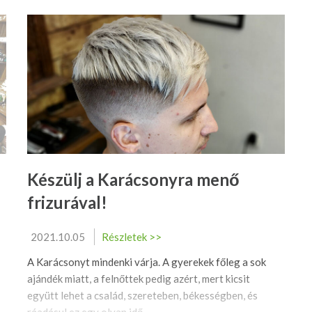
Készülj a Karácsonyra menő
frizurával!
2021.10.05
Részletek >>
A Karácsonyt mindenki várja. A gyerekek főleg a sok
ajándék miatt, a felnőttek pedig azért, mert kicsit
együtt lehet a család, szereteben, békességben, és
ráadásul ez egy olyan idő ...