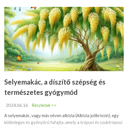
Selyemakác, a díszítő szépség és
természetes gyógymód
2024.06.16
Részletek >>
A selyemakác, vagy más néven albízia (Albizia julibrissin), egy
különleges és gyönyörű fafajta, amely a trópusi és szubtrópusi