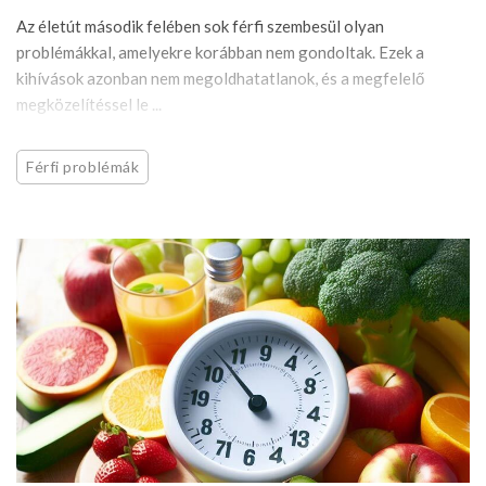
Az életút második felében sok férfi szembesül olyan
problémákkal, amelyekre korábban nem gondoltak. Ezek a
kihívások azonban nem megoldhatatlanok, és a megfelelő
megközelítéssel le ...
Férfi problémák