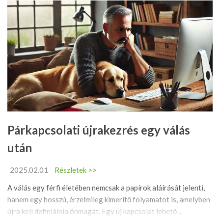
Párkapcsolati újrakezrés egy válás
után
2025.02.01
Részletek >>
A válás egy férfi életében nemcsak a papírok aláírását jelenti,
hanem egy hosszú, érzelmileg kimerítő folyamatot is, amelyben
újra kell definiálnia önmagát. Egy új kapcsolat lehető ...