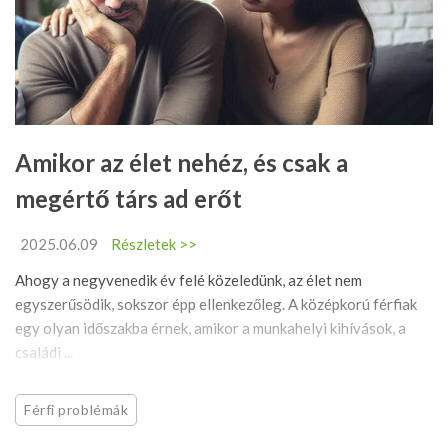
Amikor az élet nehéz, és csak a
megértő társ ad erőt
2025.06.09
Részletek >>
Ahogy a negyvenedik év felé közeledünk, az élet nem
egyszerűsödik, sokszor épp ellenkezőleg. A középkorú férfiak
egy olyan időszakba érnek, amikor a munkahelyi kihívások, a
családi ...
Férfi problémák