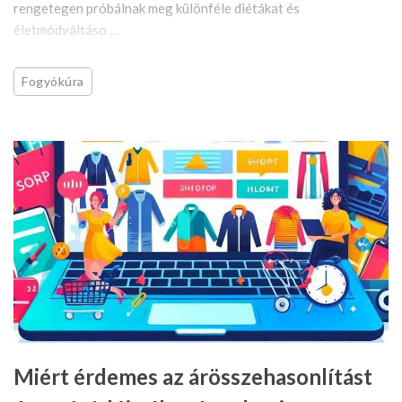
rengetegen próbálnak meg különféle diétákat és
életmódváltáso ...
Fogyókúra
Miért érdemes az árösszehasonlítást