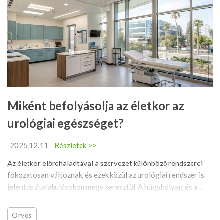
Miként befolyásolja az életkor az
urológiai egészséget?
2025.12.11
Részletek >>
Az életkor előrehaladtával a szervezet különböző rendszerei
fokozatosan változnak, és ezek közül az urológiai rendszer is
jelentős átalakulásokon megy keresztül. A húgyhólyag és a ...
Orvos