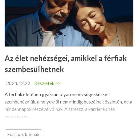
Az élet nehézségei, amikkel a férfiak
szembesülhetnek
2024.12.22
Részletek >>
A férfiak életében gyakran olyan nehézségekkel kell
szembenézniük, amelyekről nem mindig beszélnek őszintén, de a
mindennapok részévé válnak. A stressz, a karrierépítés
nyomása és ...
Férfi problémák