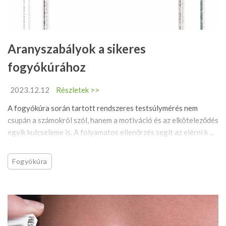
Aranyszabályok a sikeres
fogyókúrához
2023.12.12
Részletek >>
A fogyókúra során tartott rendszeres testsúlymérés nem
csupán a számokról szól, hanem a motiváció és az elköteleződés
egyik kulcseleme is. A folyamatos ellenőrzés segít az elérni k ...
Fogyókúra