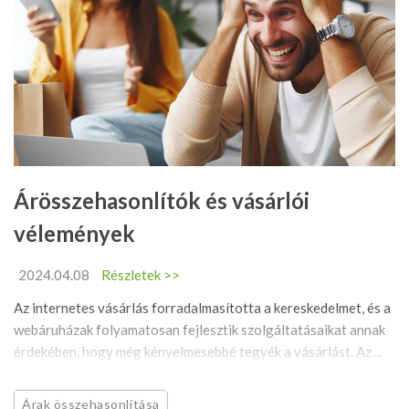
Árösszehasonlítók és vásárlói
vélemények
2024.04.08
Részletek >>
Az internetes vásárlás forradalmasította a kereskedelmet, és a
webáruházak folyamatosan fejlesztik szolgáltatásaikat annak
érdekében, hogy még kényelmesebbé tegyék a vásárlást. Az ...
Árak összehasonlítása