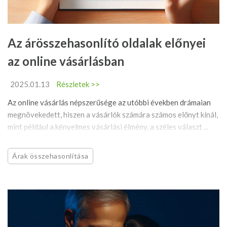
Az árösszehasonlító oldalak előnyei
az online vásárlásban
2025.01.13
Részletek >>
Az online vásárlás népszerűsége az utóbbi években drámaian
megnövekedett, hiszen a vásárlók számára számos előnyt kínál,
mint például a kényelmes vásárlási élmény, a széles választ ...
Árak összehasonlítása