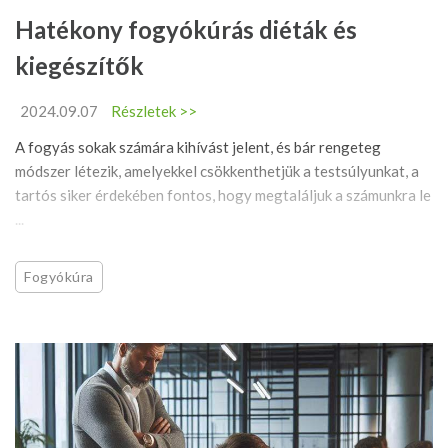
Hatékony fogyókúrás diéták és
kiegészítők
2024.09.07
Részletek >>
A fogyás sokak számára kihívást jelent, és bár rengeteg
módszer létezik, amelyekkel csökkenthetjük a testsúlyunkat, a
tartós siker érdekében fontos, hogy megtaláljuk a számunkra le
...
Fogyókúra