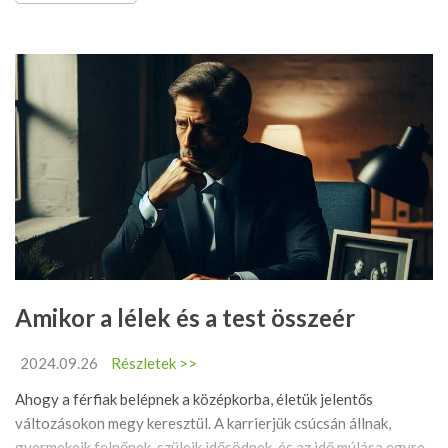
Amikor a lélek és a test összeér
2024.09.26
Részletek >>
Ahogy a férfiak belépnek a középkorba, életük jelentős
változásokon megy keresztül. A karrierjük csúcsán állnak,
gyermekeik felnőnek, szüleik idősödnek, és az idő múlása egyre