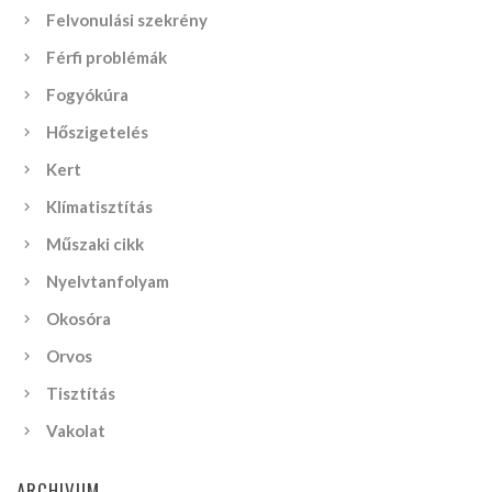
Felvonulási szekrény
Férfi problémák
Fogyókúra
Hőszigetelés
Kert
Klímatisztítás
Műszaki cikk
Nyelvtanfolyam
Okosóra
Orvos
Tisztítás
Vakolat
ARCHIVUM