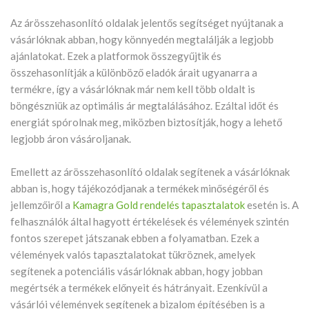
Az árösszehasonlító oldalak jelentős segítséget nyújtanak a
vásárlóknak abban, hogy könnyedén megtalálják a legjobb
ajánlatokat. Ezek a platformok összegyűjtik és
összehasonlítják a különböző eladók árait ugyanarra a
termékre, így a vásárlóknak már nem kell több oldalt is
böngészniük az optimális ár megtalálásához. Ezáltal időt és
energiát spórolnak meg, miközben biztosítják, hogy a lehető
legjobb áron vásároljanak.
Emellett az árösszehasonlító oldalak segítenek a vásárlóknak
abban is, hogy tájékozódjanak a termékek minőségéről és
jellemzőiről a
Kamagra Gold rendelés tapasztalatok
esetén is. A
felhasználók által hagyott értékelések és vélemények szintén
fontos szerepet játszanak ebben a folyamatban. Ezek a
vélemények valós tapasztalatokat tükröznek, amelyek
segítenek a potenciális vásárlóknak abban, hogy jobban
megértsék a termékek előnyeit és hátrányait. Ezenkívül a
vásárlói vélemények segítenek a bizalom építésében is a