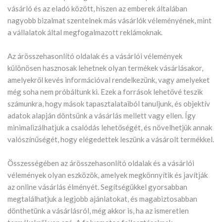
vásárló és az eladó között, hiszen az emberek általában
nagyobb bizalmat szentelnek más vásárlók véleményének, mint
a vállalatok által megfogalmazott reklámoknak.
Az árösszehasonlító oldalak és a vásárlói vélemények
különösen hasznosak lehetnek olyan termékek vásárlásakor,
amelyekről kevés információval rendelkezünk, vagy amelyeket
még soha nem próbáltunk ki. Ezek a források lehetővé teszik
számunkra, hogy mások tapasztalataiból tanuljunk, és objektív
adatok alapján döntsünk a vásárlás mellett vagy ellen. Így
minimalizálhatjuk a csalódás lehetőségét, és növelhetjük annak
valószínűségét, hogy elégedettek leszünk a vásárolt termékkel.
Összességében az árösszehasonlító oldalak és a vásárlói
vélemények olyan eszközök, amelyek megkönnyítik és javítják
az online vásárlás élményét. Segítségükkel gyorsabban
megtalálhatjuk a legjobb ajánlatokat, és magabiztosabban
dönthetünk a vásárlásról, még akkor is, ha az ismeretlen