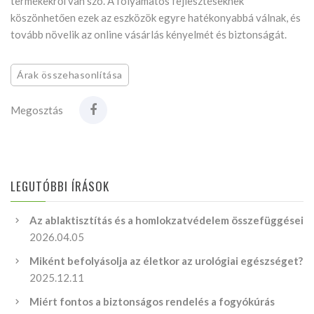
termékekről van szó. A folyamatos fejlesztéseknek
köszönhetően ezek az eszközök egyre hatékonyabbá válnak, és
tovább növelik az online vásárlás kényelmét és biztonságát.
Árak összehasonlítása
Megosztás
LEGUTÓBBI ÍRÁSOK
Az ablaktisztítás és a homlokzatvédelem összefüggései
2026.04.05
Miként befolyásolja az életkor az urológiai egészséget?
2025.12.11
Miért fontos a biztonságos rendelés a fogyókúrás