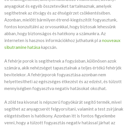
anyagokat és egyéb összetevőket tartalmaznak, amelyek
segíthetnek az étvágy és az éhségérzet csökkentésében.
Azonban, mielőtt bármilyen étrend-kiegészítőt fogyasztunk,
fontos konzultálni az orvosunkkal, hogy biztosak lehessünk
abban, hogy biztonságos és hatékony a számunkra. Az
interneten is hasznos információkhoz juthatunk pl a
nouveaux
sibutramine hatása
kapcsán.
A fehérje porok is segíthetnek a fogyásban, különösen azok
számára, akik nehézséget tapasztalnak a teljes értékű fehérjék
bevitelekor. A fehérjeporok fogyasztása azonban nem
helyettesítheti az egészséges étkezést és az edzést, és túlzott
mennyiségben fogyasztva negatív hatásokat okozhat.
A zöld tea kivonat is népszerű fogyókúrát segítő termék, mivel
segíthet az anyagcserét felgyorsítani, valamint a test zsírjának
elégetésében is hatékony. Azonban itt is fontos figyelembe
venni, hogy a túlzott fogyasztás negatív hatással járhat az