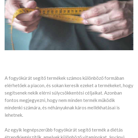
A fogyókúrát segítő termékek számos különböző formában
elérhetőek a piacon, és sokan keresik ezeket a termékeket, hogy
segítsenek nekik elérni súlycsökkentési céljaikat. Azonban
fontos megjegyezni, hogy nem minden termék működik
mindenki számára, és néhányuknak káros mellékhatásai is
lehetnek.
Az egyik legnépszerűbb fogyókúrát segítő termék a diétás
étrendkiegészítők, amelyek különböző vitaminokat, ásványi