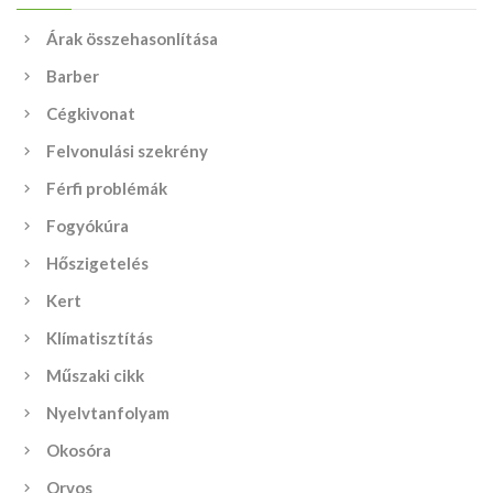
Árak összehasonlítása
Barber
Cégkivonat
Felvonulási szekrény
Férfi problémák
Fogyókúra
Hőszigetelés
Kert
Klímatisztítás
Műszaki cikk
Nyelvtanfolyam
Okosóra
Orvos