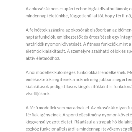
Az okosórák nem csupán technológiai divathullámok; ol
mindennapi életünkbe, függetlenül attól, hogy férfi, nő
A felnőttek számára az okosórák elsősorban az időmen
naptárfunkciók, emlékeztetők és értesítések egy integr
határidők nyomon követését. A fitness funkciók, mint 
életmód kialakítását. A személyre szabható célok és s
aktív életmódhoz.
A női modellek különleges funkciókkal rendelkeznek. M
emlékeztetők segítenek a nőknek még jobban megérteni
kialakítások pedig stílusos kiegészítőkként is funkcio
viselőjüknek.
A férfi modellek sem maradnak el. Az okosórák olyan f
férfiak igényeinek. A sportteljesítmény nyomon követése
kiegyensúlyozott életet. Ráadásul a strapabíró kialak
eszköz funkcionalitásáról a mindennapi tevékenységei