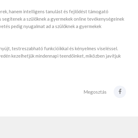
ek, hanem intelligens tanulást és fejlődést támogató
rzés segítenek a szülőknek a gyermekek online tevékenységeinek
övetés pedig nyugalmat ad a szülőknek a gyermekek
yújt, testreszabható funkcióikkal és kényelmes viseléssel.
edén kezelhetjük mindennapi teendőinket, miközben javítjuk
Megosztás