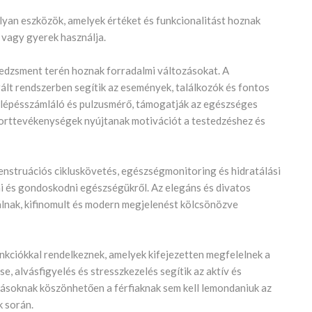
yan eszközök, amelyek értéket és funkcionalitást hoznak
, vagy gyerek használja.
edzsment terén hoznak forradalmi változásokat. A
ált rendszerben segítik az események, találkozók és fontos
a lépésszámláló és pulzusmérő, támogatják az egészséges
porttevékenységek nyújtanak motivációt a testedzéshez és
enstruációs cikluskövetés, egészségmonitoring és hidratálási
 és gondoskodni egészségükről. Az elegáns és divatos
nálnak, kifinomult és modern megjelenést kölcsönözve
unkciókkal rendelkeznek, amelyek kifejezetten megfelelnek a
, alvásfigyelés és stresszkezelés segítik az aktív és
ításoknak köszönhetően a férfiaknak sem kell lemondaniuk az
k során.