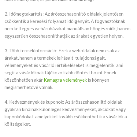
2. Időmegtakarítás: Az árösszehasonlító oldalak jelentősen
csökkentik a keresési folyamat időigényét. A fogyasztóknak
nem kell egyes webáruházakat manuálisan böngészniük, hanem
egyszerűen összehasonlíthatják az árakat egyetlen helyen.
3. Több termékinformáció: Ezek a weboldalak nem csak az
árakat, hanem a termékek leírásait, tulajdonságait,
véleményeket és vásárlói értékeléseket is megjelenítik, ami
segít a vásárlóknak tájékozottabb döntést hozni. Ennek
köszönhetően akár
Kamagra vélemények
is könnyen
megismerhetővé válnak.
4. Kedvezmények és kuponok: Az árösszehasonlító oldalak
gyakran kínálnak különleges kedvezményeket, akciókat vagy
kuponkódokat, amelyekkel tovább csökkenthetik a vásárlók a
költségeiket.