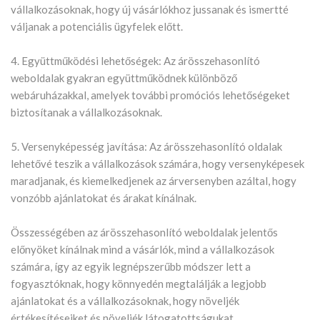
vállalkozásoknak, hogy új vásárlókhoz jussanak és ismertté
váljanak a potenciális ügyfelek előtt.
4. Együttműködési lehetőségek: Az árösszehasonlító
weboldalak gyakran együttműködnek különböző
webáruházakkal, amelyek további promóciós lehetőségeket
biztosítanak a vállalkozásoknak.
5. Versenyképesség javítása: Az árösszehasonlító oldalak
lehetővé teszik a vállalkozások számára, hogy versenyképesek
maradjanak, és kiemelkedjenek az árversenyben azáltal, hogy
vonzóbb ajánlatokat és árakat kínálnak.
Összességében az árösszehasonlító weboldalak jelentős
előnyöket kínálnak mind a vásárlók, mind a vállalkozások
számára, így az egyik legnépszerűbb módszer lett a
fogyasztóknak, hogy könnyedén megtalálják a legjobb
ajánlatokat és a vállalkozásoknak, hogy növeljék
értékesítéseiket és növeljék látogatottságukat.