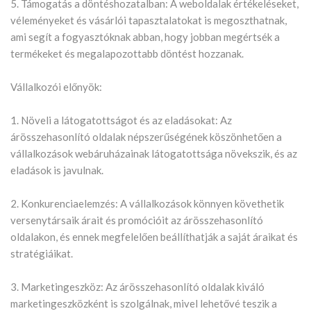
5. Támogatás a döntéshozatalban: A weboldalak értékeléseket,
véleményeket és vásárlói tapasztalatokat is megoszthatnak,
ami segít a fogyasztóknak abban, hogy jobban megértsék a
termékeket és megalapozottabb döntést hozzanak.
Vállalkozói előnyök:
1. Növeli a látogatottságot és az eladásokat: Az
árösszehasonlító oldalak népszerűségének köszönhetően a
vállalkozások webáruházainak látogatottsága növekszik, és az
eladások is javulnak.
2. Konkurenciaelemzés: A vállalkozások könnyen követhetik
versenytársaik árait és promócióit az árösszehasonlító
oldalakon, és ennek megfelelően beállíthatják a saját áraikat és
stratégiáikat.
3. Marketingeszköz: Az árösszehasonlító oldalak kiváló
marketingeszközként is szolgálnak, mivel lehetővé teszik a