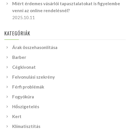
Miért érdemes vásárlói tapasztalatokat is figyelembe
venni az online rendelésnél?
2025.10.11
KATEGÓRIÁK
Árak összehasonlítása
Barber
Cégkivonat
Felvonulási szekrény
Férfi problémák
Fogyókúra
Hőszigetelés
Kert
Klímatisztítás