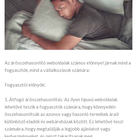
Az árösszehasonlító weboldalak számos előnnyel járnak mind a
fogyasztók, mind a vállalkozások számára:
Fogyasztói előnyök:
1. Átfogó árösszehasonlítás: Az ilyen típusú weboldalak
lehetővé teszik a fogyasztók számára, hogy könnyedén
összehasonlítsák az azonos vagy hasonló termékek árait
különböző eladók és webáruházak között. Ez lehetővé teszi
számukra, hogy megtalálják a legjobb ajánlatot vagy
kedvezményeket, és pénzt takarítsanak meg.